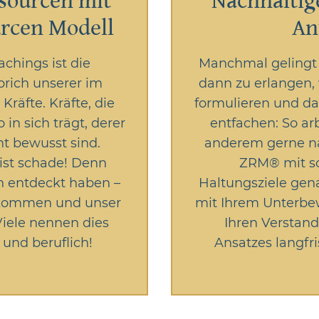
ssourcen mit
Nachhaltig
urcen Modell
An
achings ist die
Manchmal gelingt 
prich unserer im
dann zu erlangen, 
räfte. Kräfte, die
formulieren und da
in sich trägt, derer
entfachen: So ar
t bewusst sind.
anderem gerne n
 ist schade! Denn
ZRM® mit so
n entdeckt haben –
Haltungsziele gena
u kommen und unser
mit Ihrem Unterbew
Viele nennen dies
Ihren Verstand
und beruflich!
Ansatzes langfri