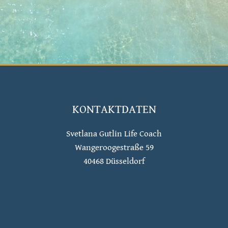
KONTAKTDATEN
Svetlana Gutlin Life Coach
Wangeroogestraße 59
40468 Düsseldorf
0151 19613913
info@gutlin-lifecoach.de